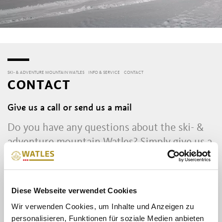
SKI- & ADVENTURE MOUNTAIN WATLES
INFO & SERVICE
CONTACT
CONTACT
Give us a call or send us a mail
Do you have any questions about the ski- &
adventure mountain Watles? Simply give us a
call or send a mail.
Our team is looking forward to your request
and will try to respond as soon as possible.
Diese Webseite verwendet Cookies
Wir verwenden Cookies, um Inhalte und Anzeigen zu
Office opening hours (Valley station Watles)
personalisieren, Funktionen für soziale Medien anbieten
Monday - Friday from 9.00 am - 12.00 pm & from 13.00 pm -