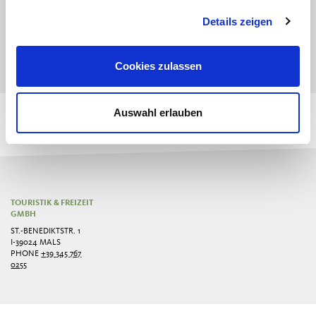
MwSt. Nr. 0015558021
Details zeigen
Place of business
Watles Valley Station / Prämajur 52
Cookies zulassen
Auswahl erlauben
TOURISTIK & FREIZEIT
GMBH
ST.-BENEDIKTSTR. 1
I-39024 MALS
PHONE
+39 345 767
0255