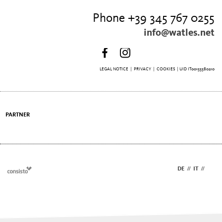
Phone +39 345 767 0255
info@watles.net
LEGAL NOTICE
|
PRIVACY
|
COOKIES
| UID IT00155580210
PARTNER
DE
//
IT
//
EN