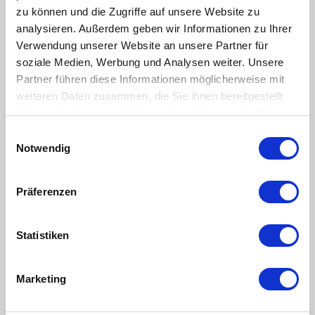
zu können und die Zugriffe auf unsere Website zu
16.00
pm
analysieren. Außerdem geben wir Informationen zu Ihrer
Verwendung unserer Website an unsere Partner für
President Touristik & Freizeit GmbH
soziale Medien, Werbung und Analysen weiter. Unsere
Ronald Patscheider
Partner führen diese Informationen möglicherweise mit
weiteren Daten zusammen, die Sie ihnen bereitgestellt
Management
+39 345 7670 255
haben oder die sie im Rahmen Ihrer Nutzung der Dienste
info@watles.net
gesammelt haben.
Einwilligungsauswahl
Notwendig
Committee of the Touristik & Freizeit GmbH
Patscheider Ronald (president)
Präferenzen
Moriggl Kurt
Angerer Veit
Kuppelwieser Christian
Statistiken
Legal seat
Benediktstraße 1
Marketing
39024 Mals
Tel. +39 345 7670 255