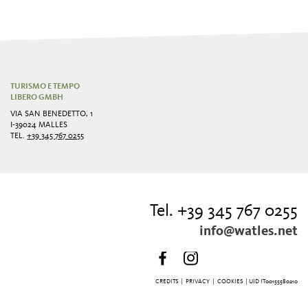
TURISMO E TEMPO
LIBERO GMBH
VIA SAN BENEDETTO, 1
I-39024 MALLES
TEL.
+39 345 767 0255
Tel. +39 345 767 0255
info@watles.net
CREDITS
|
PRIVACY
|
COOKIES
| UID IT00155580210