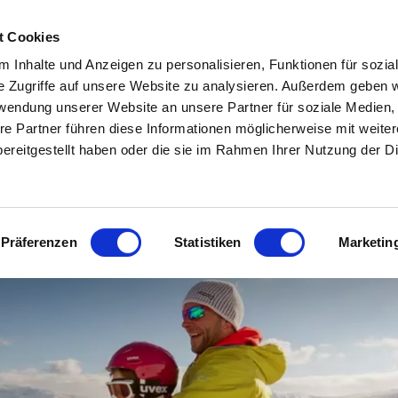
OSTA
HOTEL & ALLOGGI IN ALTA VAL VENOSTA
SCOPRIRE LA VAL VENOS
t Cookies
 Inhalte und Anzeigen zu personalisieren, Funktionen für sozia
TEO E WEBCAM
INFO & SERVIZIO
e Zugriffe auf unsere Website zu analysieren. Außerdem geben w
rwendung unserer Website an unsere Partner für soziale Medien
re Partner führen diese Informationen möglicherweise mit weite
ereitgestellt haben oder die sie im Rahmen Ihrer Nutzung der D
Präferenzen
Statistiken
Marketin