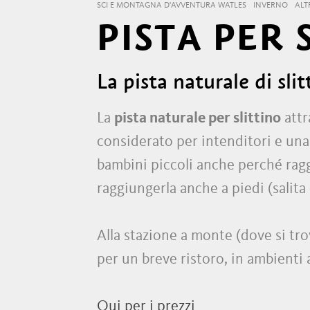
SCI E MONTAGNA D'AVVENTURA WATLES
INVERNO
ALT
PISTA PER 
La pista naturale di slit
La
pista naturale per slittino
attr
considerato per intenditori e una d
bambini piccoli anche perché ra
raggiungerla anche a piedi (salita c
Alla stazione a monte (dove si trov
per un breve ristoro, in ambienti 
Qui per i prezzi