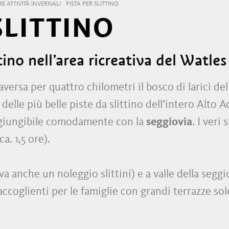
RE ATTIVITÀ INVERNALI
PISTA PER SLITTINO
SLITTINO
tino nell’area ricreativa del Watles
aversa per quattro chilometri il bosco di larici de
elle più belle piste da slittino dell’intero Alto A
ggiungibile comodamente con la
seggiovia
. I veri
a. 1,5 ore).
a anche un noleggio slittini) e a valle della seggio
accoglienti per le famiglie con grandi terrazze sol