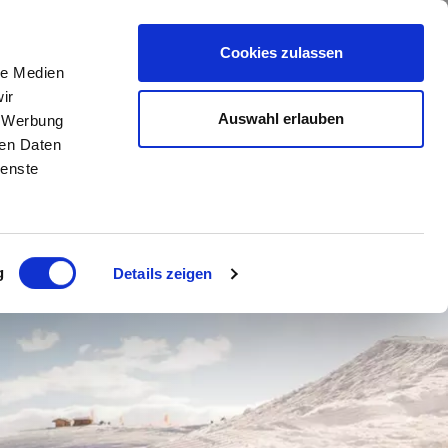
TA
DE
//
IT
//
EN
Cookies zulassen
le Medien
ir
Auswahl erlauben
, Werbung
ren Daten
ienste
g
Details zeigen