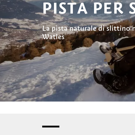
PISTA PER 
La pista naturale di slittino n
Watles