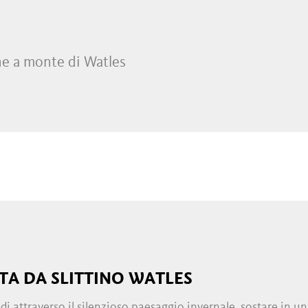
one a monte di Watles
STA DA SLITTINO WATLES
di attraverso il silenzioso paesaggio invernale, sostare in un