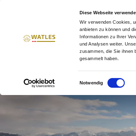
VACANZE IN ALTA VAL VEN
Diese Webseite verwende
Wir verwenden Cookies, um
ESTATE
INVERNO
ME
anbieten zu können und di
Informationen zu Ihrer Ve
und Analysen weiter. Unse
zusammen, die Sie ihnen b
gesammelt haben.
Einwilligungsauswahl
Notwendig