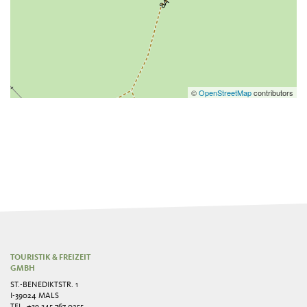
©
OpenStreetMap
contributors
TOURISTIK & FREIZEIT
GMBH
ST.-BENEDIKTSTR. 1
I-39024 MALS
TEL.
+39 345 767 0255