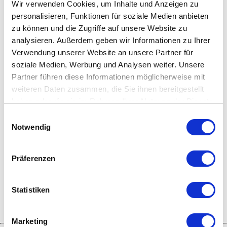
Wir verwenden Cookies, um Inhalte und Anzeigen zu
Kontakt
personalisieren, Funktionen für soziale Medien anbieten
Plantapatschhütte
zu können und die Zugriffe auf unsere Website zu
Prämajur/Watles
analysieren. Außerdem geben wir Informationen zu Ihrer
39024
Prämajur/Watles
Verwendung unserer Website an unsere Partner für
info@watles.net
soziale Medien, Werbung und Analysen weiter. Unsere
www.watles.net
Partner führen diese Informationen möglicherweise mit
T
+39 379 3082289
weiteren Daten zusammen, die Sie ihnen bereitgestellt
haben oder die sie im Rahmen Ihrer Nutzung der Dienste
gesammelt haben.
Einwilligungsauswahl
Notwendig
WAR DER INHALT FÜR DICH HILFREICH?
Präferenzen
JA
NEIN
Statistiken
Marketing