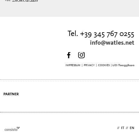
Tel. +39 345 767 0255
info@watles.net
IMPRESSUM
|
PRIVACY
|
COOKIES
| UID IT00155580210
PARTNER
DE
//
IT
//
EN