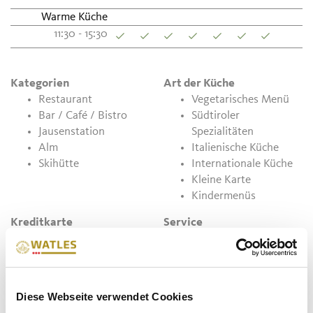
Warme Küche
11:30 - 15:30
Kategorien
Art der Küche
Restaurant
Vegetarisches Menü
Bar / Café / Bistro
Südtiroler
Jausenstation
Spezialitäten
Alm
Italienische Küche
Skihütte
Internationale Küche
Kleine Karte
Kindermenüs
Kreditkarte
Service
Kreditkarte
Spielplatz
Bankomat/Maestro
Hunde erlaubt
Terrasse
Diese Webseite verwendet Cookies