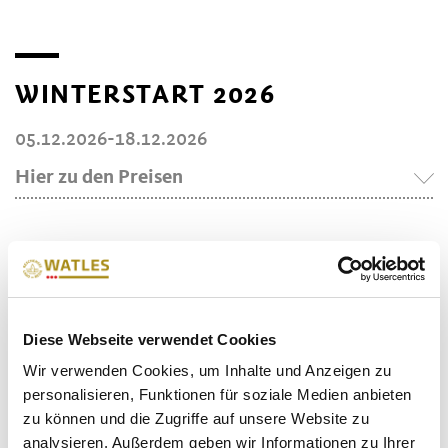
WINTERSTART 2026
05.12.2026-18.12.2026
Hier zu den Preisen
gültig ab
ERWACHSEN
KINDER
JUGEND
SENIOREN
8:30
38,50
17,00
28,50
35,50
NEBENSAISON 2026/27
Diese Webseite verwendet Cookies
12:00
33,50
14,50
25,00
31,00
09.01.2027-22.01.2027 | 07.03.2027-19.03.2027
Wir verwenden Cookies, um Inhalte und Anzeigen zu
14:00
26,00
11,50
19,00
24,00
personalisieren, Funktionen für soziale Medien anbieten
Hier zu den Preisen
zu können und die Zugriffe auf unsere Website zu
3
Stunden
Karte
31,50
14,00
24,00
29,50
analysieren. Außerdem geben wir Informationen zu Ihrer