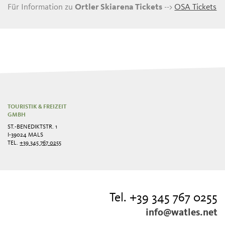
Für Information zu
Ortler Skiarena Tickets
-->
OSA Tickets
4 Stunden Karte
25,00
Einzelfahrt
16,00
ERWACHSE
Abendkarte
35,00
TOURISTIK & FREIZEIT
GMBH
Abendkarte reduziert*
20,00
ST.-BENEDIKTSTR. 1
I-39024 MALS
TEL.
+39 345 767 0255
Tel. +39 345 767 0255
info@watles.net