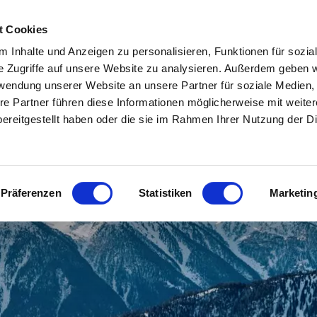
OSTA
HOTEL & ALLOGGI IN ALTA VAL VENOSTA
SCOPRIRE LA VAL VENOS
t Cookies
 Inhalte und Anzeigen zu personalisieren, Funktionen für sozia
TEO E WEBCAM
INFO & SERVIZIO
e Zugriffe auf unsere Website zu analysieren. Außerdem geben w
rwendung unserer Website an unsere Partner für soziale Medien
re Partner führen diese Informationen möglicherweise mit weite
ereitgestellt haben oder die sie im Rahmen Ihrer Nutzung der D
Präferenzen
Statistiken
Marketin