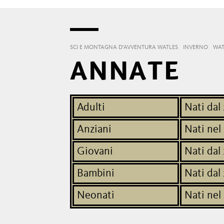
SCI E MONTAGNA D'AVVENTURA WATLES
INVERNO
WAT
ANNATE
Adulti
Nati dal 
Anziani
Nati nel
Giovani
Nati dal
Bambini
Nati dal 
Neonati
Nati nel