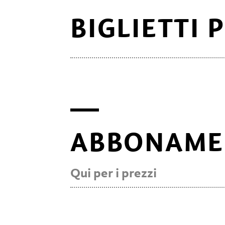
Biglietti gornal
BIGLIETTI 
Biglietto per mezza
ABBONAME
Qui per i prezzi