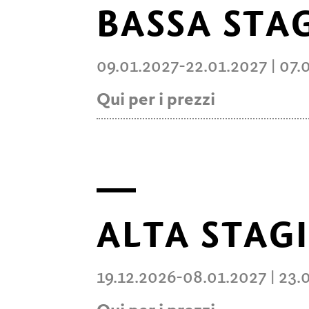
BASSA STA
8:30
12:00
09.01.2027-22.01.2027 | 07.
14:00
Carta da 3 ore
Qui per i prezzi
valido da
ALTA STAG
8:30
12:00
19.12.2026-08.01.2027 | 23.
14:00
Carta da 3 ore