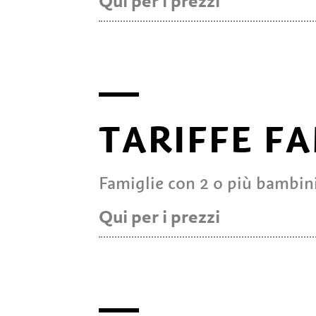
Qui per i prezzi
valido da
TARIFFE FA
8:30
12:00
Famiglie con 2 o più bambin
14:00
Carta da 3 ore
Qui per i prezzi