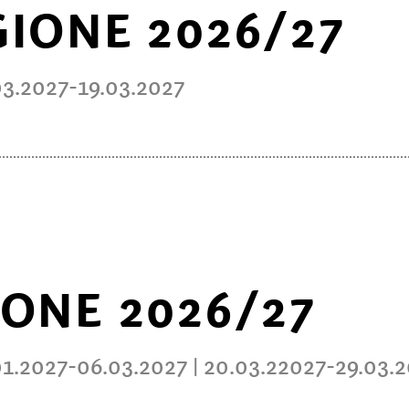
GIONE 2026/27
38,50€
17,00€
33,50€
14,50€
03.2027-19.03.2027
26,00€
11,50€
31,50€
14,00€
ADULTI
BAMBINI
IONE 2026/27
54,00
24,00
46,50
20,50
01.2027-06.03.2027 | 20.03.22027-29.03.
36,00
16,00
47,00
21,50