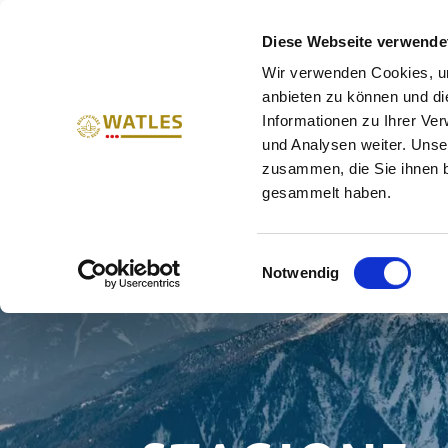
VACANZE IN ALTA VAL VEN
Diese Webseite verwende
Wir verwenden Cookies, um
ESTATE
INVERNO
ME
anbieten zu können und di
Informationen zu Ihrer Ve
und Analysen weiter. Unse
zusammen, die Sie ihnen b
gesammelt haben.
Einwilligungsauswahl
Notwendig