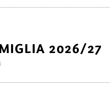
ADULTI
BAMBINI
G
MIGLIA 2026/27
59,00
26,50
51,50
22,50
i
39,50
18,00
48,50
22,00
Famiglia grande