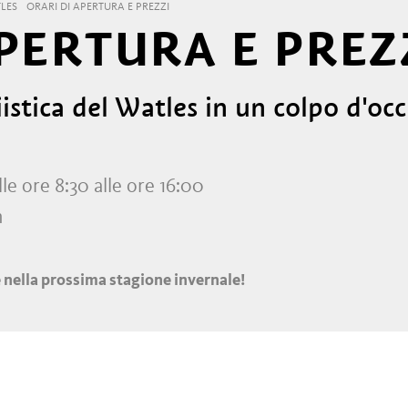
LES
ORARI DI APERTURA E PREZZI
PERTURA E PREZ
ciistica del Watles in un colpo d'oc
lle ore 8:30 alle ore 16:00
m
e nella prossima stagione invernale!