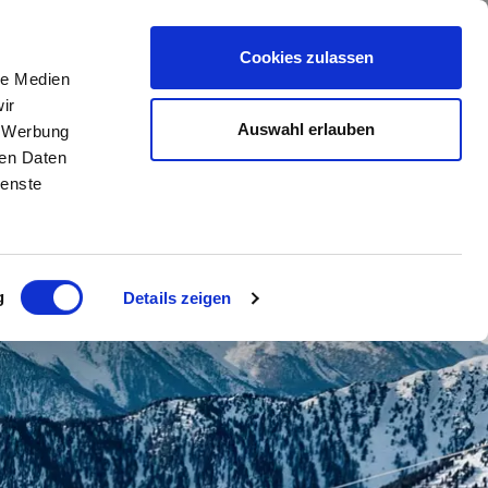
TA
DE
//
IT
//
EN
Cookies zulassen
le Medien
ir
Auswahl erlauben
, Werbung
ren Daten
ienste
g
Details zeigen