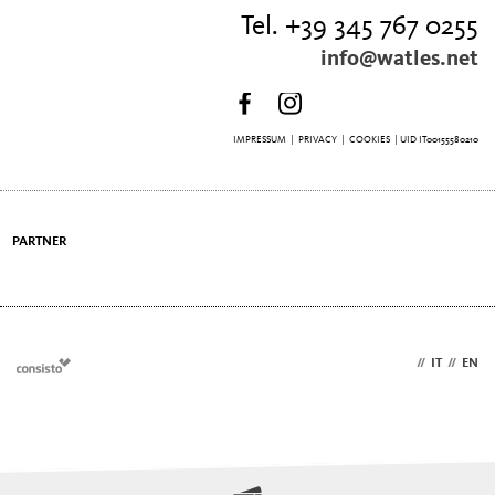
Tel. +39 345 767 0255
info@watles.net
IMPRESSUM
|
PRIVACY
|
COOKIES
| UID IT00155580210
PARTNER
DE
//
IT
//
EN