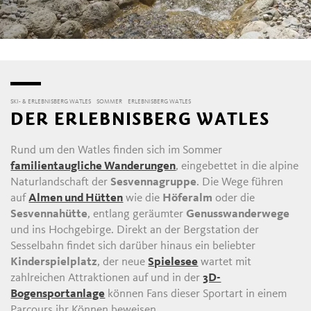
SKI- & ERLEBNISBERG WATLES
SOMMER
ERLEBNISBERG WATLES
DER ERLEBNISBERG WATLES
Rund um den Watles finden sich im Sommer
familientaugliche Wanderungen
, eingebettet in die alpine
Naturlandschaft der
Sesvennagruppe
. Die Wege führen
auf
Almen und Hütten
wie die
Höferalm
oder die
Sesvennahütte
, entlang geräumter
Genusswanderwege
und ins Hochgebirge. Direkt an der Bergstation der
Sesselbahn findet sich darüber hinaus ein beliebter
Kinderspielplatz
, der neue
Spielesee
wartet mit
zahlreichen Attraktionen auf und in der
3D-
Bogensportanlage
können Fans dieser Sportart in einem
Parcours ihr Können beweisen.