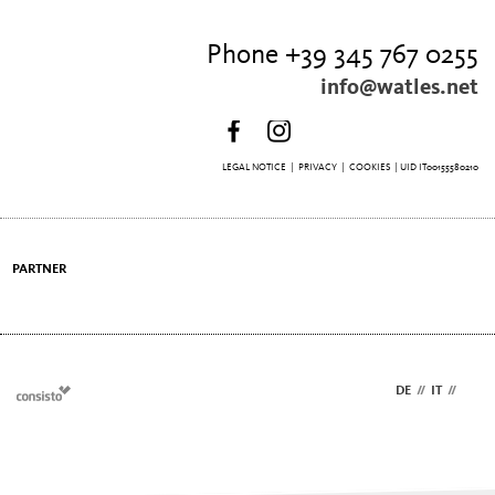
Phone +39 345 767 0255
info@watles.net
LEGAL NOTICE
|
PRIVACY
|
COOKIES
| UID IT00155580210
PARTNER
DE
//
IT
//
EN