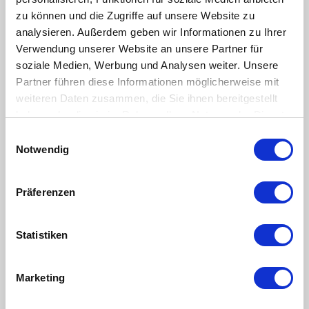
information:
Renovation work
zu können und die Zugriffe auf unsere Website zu
analysieren. Außerdem geben wir Informationen zu Ihrer
Price list Watles Riders
Verwendung unserer Website an unsere Partner für
soziale Medien, Werbung und Analysen weiter. Unsere
Ticket for one ride
(*Lift ticket not included)
€ 12.00
Partner führen diese Informationen möglicherweise mit
weiteren Daten zusammen, die Sie ihnen bereitgestellt
haben oder die sie im Rahmen Ihrer Nutzung der Dienste
*from 2:00 pm return €3.00
gesammelt haben.
Einwilligungsauswahl
Notwendig
Day Ticket
Day Ticket Watles Rider
Präferenzen
€ 75.00
Statistiken
Watles Rider Day Ticket: unlimited Rider runs, including return trips with the
chairlift.
Marketing
Children under 10 years of age are not allowed to ride the
Watles Rider alone.