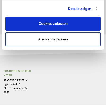
Children from 10 - 14 years are allowed to use them on their
own, but only when they're accompanied by an adult
Details zeigen
supervisor.
Cookies zulassen
If possible, bring your own helmet and riding gloves.
Auswahl erlauben
TOURISTIK & FREIZEIT
GMBH
ST.-BENEDIKTSTR. 1
I-39024 MALS
PHONE
+39 345 767
0255