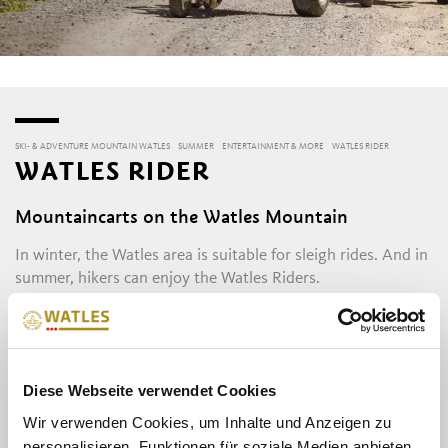
SKI- & ADVENTURE MOUNTAIN WATLES
SUMMER
ENTERTAINMENT & MORE
WATLES RIDER
WATLES RIDER
Mountaincarts on the Watles Mountain
In winter, the Watles area is suitable for sleigh rides. And in
summer, hikers can enjoy the Watles Riders.
One of the main attractions of the Spielesee Lake is the
option of the Watles Riders. At the chairlift mountain
station, it is possible to rent vehicles that run along a 4 km
long forestry road (the sleigh run) all the way down to the
Diese Webseite verwendet Cookies
valley station.
Wir verwenden Cookies, um Inhalte und Anzeigen zu
WILL BE CLOSED IN SUMMER 2026! See here for more
personalisieren, Funktionen für soziale Medien anbieten