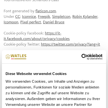
Tourismusverein Schlanders-Laas
Font generated by
flaticon.com
.
Under
CC
:
Iconnice
,
Freepik
,
SimpleIcon
,
Robin Kylander
,
Icomoon
,
Pixel perfect
,
Daniel Bruce
Cookie-policy Facebook:
https://it-
it.facebook.com/about/privacy/cookies
Cookie-policy Twitter:
https://twitter.com/privacy?lang=it
Privacy policy for the using of Google Analytics
“This website uses Google Analytics, a web analytics service
provided by Google, Inc. (“Google”). Google Analytics uses
“cookies”, which are text files placed on your computer, to
Diese Webseite verwendet Cookies
help the website analyze how users use the site. The
Wir verwenden Cookies, um Inhalte und Anzeigen zu
information generated by the cookie about your use of the
personalisieren, Funktionen für soziale Medien anbieten
website (including your IP address) will be transmitted to
zu können und die Zugriffe auf unsere Website zu
and stored by Google on servers in the United States .
analysieren. Außerdem geben wir Informationen zu Ihrer
Google will use this information for the purpose of
Verwendung unserer Website an unsere Partner für
evaluating your use of the website, compiling reports on