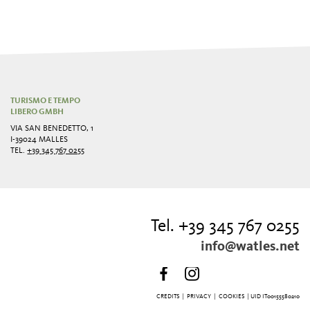
TURISMO E TEMPO
LIBERO GMBH
VIA SAN BENEDETTO, 1
I-39024 MALLES
TEL.
+39 345 767 0255
Tel. +39 345 767 0255
info@watles.net
CREDITS
|
PRIVACY
|
COOKIES
| UID IT00155580210