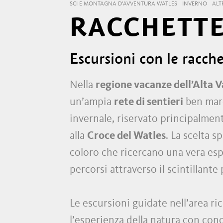
SCI E MONTAGNA D'AVVENTURA WATLES
INVERNO
ALT
RACCHETTE
Escursioni con le racche
Nella
regione vacanze dell’Alta 
un’ampia
rete di sentieri
ben marc
invernale, riservato principalmente
alla
Croce del Watles
. La scelta s
coloro che ricercano una vera espe
percorsi attraverso il scintillant
Le escursioni guidate nell’area ri
l’esperienza della natura con cono