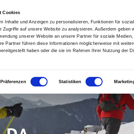
OSTA
HOTEL & ALLOGGI IN ALTA VAL VENOSTA
SCOPRIRE LA VAL VENOS
t Cookies
 Inhalte und Anzeigen zu personalisieren, Funktionen für sozia
TEO E WEBCAM
INFO & SERVIZIO
e Zugriffe auf unsere Website zu analysieren. Außerdem geben w
rwendung unserer Website an unsere Partner für soziale Medien
re Partner führen diese Informationen möglicherweise mit weite
ereitgestellt haben oder die sie im Rahmen Ihrer Nutzung der D
Präferenzen
Statistiken
Marketin
 DA