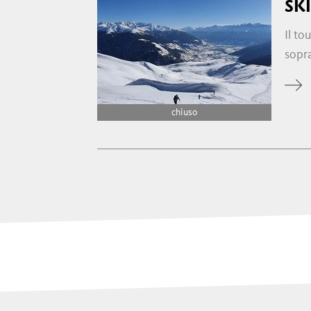
SK
Il to
sopra
chiuso