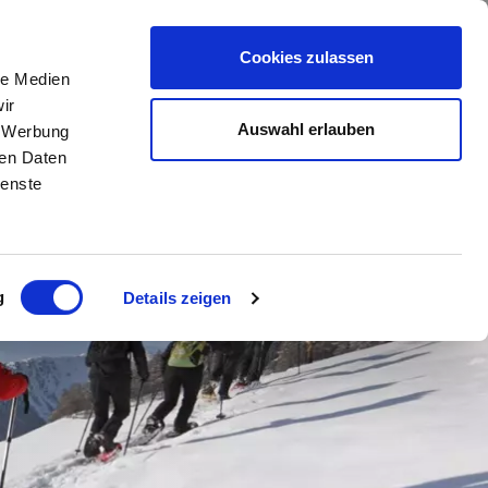
TA
DE
//
IT
//
EN
Cookies zulassen
le Medien
ir
Auswahl erlauben
, Werbung
ren Daten
ienste
g
Details zeigen