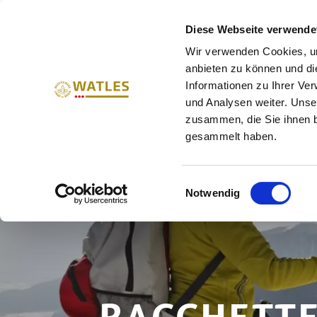
VACANZE IN ALTA VAL VEN
Diese Webseite verwende
Wir verwenden Cookies, um
ESTATE
INVERNO
ME
anbieten zu können und di
Informationen zu Ihrer Ve
und Analysen weiter. Unse
zusammen, die Sie ihnen b
gesammelt haben.
Einwilligungsauswahl
Notwendig
RACCHETTE